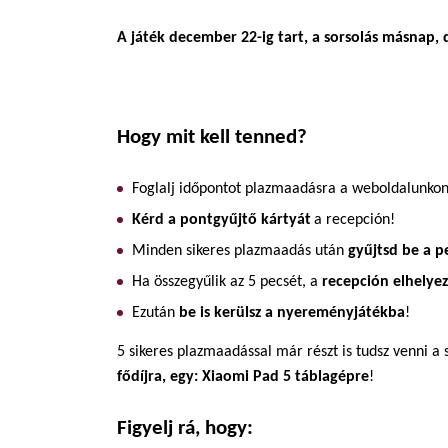
A játék december 22-ig tart, a sorsolás másnap,
Hogy mit kell tenned?
Foglalj időpontot plazmaadásra a weboldalunkon
Kérd a pontgyűjtő kártyát
a recepción!
Minden sikeres plazmaadás után
gyűjtsd be a p
Ha összegyűlik az 5 pecsét, a
recepción elhelye
Ezután
be is kerülsz a nyereményjátékba
!
5 sikeres plazmaadással már részt is tudsz venni a
fődíjra, egy: Xiaomi Pad 5 táblagépre
!
Figyelj rá, hogy: