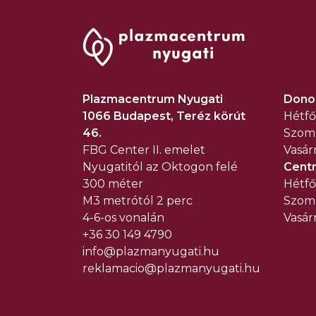
Plazmacentrum Nyugati
Donor
1066 Budapest, Teréz körút
Hétfő
46.
Szomb
FBG Center
II. emelet
Vasár
Nyugatitól az Oktogon felé
Centr
300 méter
Hétfő
M3 metrótól 2 perc
Szomb
4-6-os vonalán
Vasár
+36 30 149 4790
info@plazmanyugati.hu
reklamacio@plazma
nyugati.hu