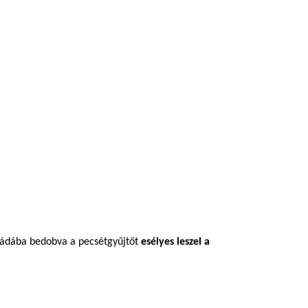
ládába bedobva a pecsétgyűjtőt
esélyes leszel a