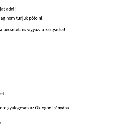
jat adni!
ólag nem tudjuk pótolni!
a pecsétet, és vigyázz a kártyádra!
et
perc gyalogosan az Oktogon irányába
e