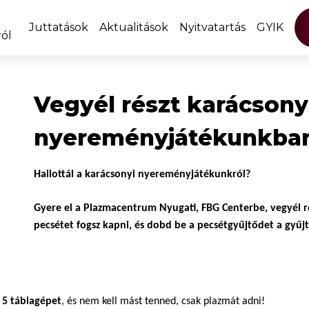
Juttatások
Aktualitások
Nyitvatartás
GYIK
ól
Vegyél részt karácsony
nyereményjátékunkba
Hallottál a karácsonyi nyereményjátékunkról?
Gyere el a Plazmacentrum Nyugati, FBG Centerbe, vegyél r
pecsétet fogsz kapni, és dobd be a pecsétgyűjtődet a gyűj
 5 táblagépet
, és nem kell mást tenned, csak plazmát adni!