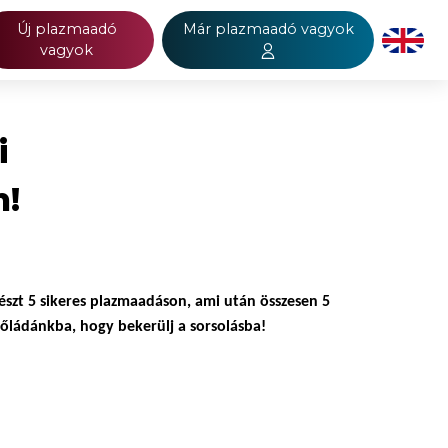
Új plazmaadó
Már plazmaadó vagyok
vagyok
i
n!
észt 5 sikeres plazmaadáson
, ami után összesen 5
tőládánkba, hogy bekerülj a sorsolásba!