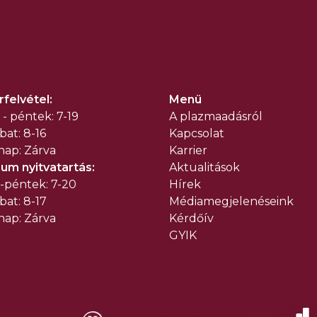
felvétel:
Menü
 - péntek: 7-19
A plazmaadásról
at: 8-16
Kapcsolat
nap: Zárva
Karrier
um nyitvatartás:
Aktualitások
-péntek: 7-20
Hírek
at: 8-17
Médiamegjelenéseink
nap: Zárva
Kérdőív
GYIK