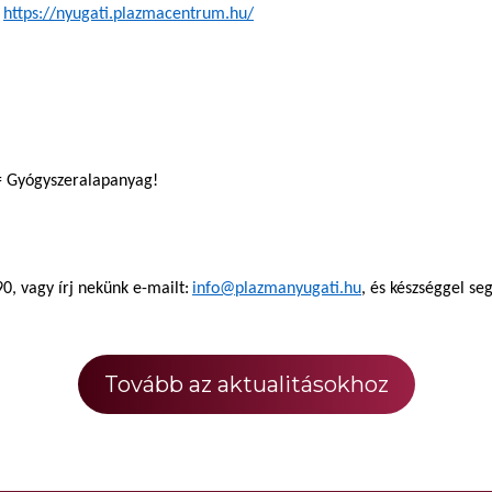
https://nyugati.plazmacentrum.hu/
= Gyógyszeralapanyag!
0, vagy írj nekünk e-mailt:
info@plazmanyugati.hu
, és készséggel se
Tovább az aktualitásokhoz