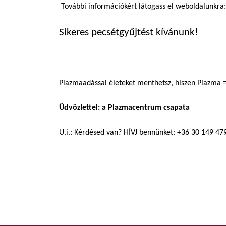
További információkért látogass el weboldalunkra:
Sikeres pecsétgyűjtést kívánunk!
Plazmaadással életeket menthetsz, hiszen Plazma 
Üdvözlettel: a Plazmacentrum csapata
U.i.: Kérdésed van? HÍVJ bennünket: +36 30 149 479