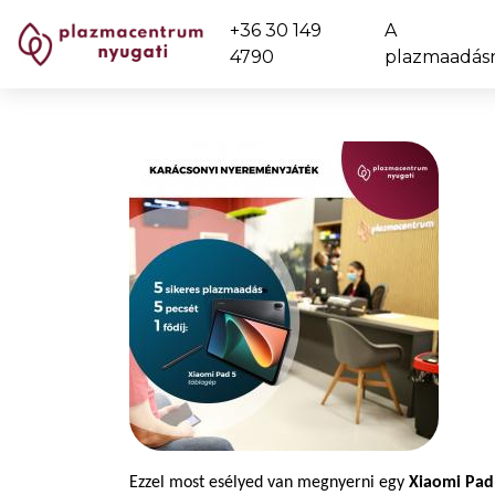
+36 30 149
A
4790
plazmaadásr
Ezzel most esélyed van megnyerni egy
Xiaomi Pad