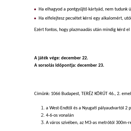
Ha elhagyod a pontgyűjtő kártyád, nem tudunk ú
Ha elfelejtesz pecsétet kérni egy alkalomért, ut
Ezért fontos, hogy plazmaadás után mindig kérd el 
A játék vége: december 22.
A sorsolás időpontja: december 23.
Címünk: 1066 Budapest, TERÉZ KÖRÚT 46., 2. emel
a West-Endtől és a Nyugati pályaudvartól 2 
4-6-os vonalán
A város szívében, az M3-as metrótól 300m-r