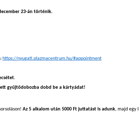
 december 23-án történik.
:
https://nyugati.plazmacentrum.hu/#appointment
ecsétet
.
zett gyűjtődobozba dobd be a kártyádat!
 sorsoláson!
Az 5 alkalom után 5000 Ft juttatást is adunk
, majd egy 