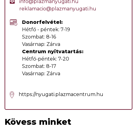
info@plazmanyugati.hu
reklamacio@plazma
nyugati.hu
Donorfelvétel:
Hétfő - péntek: 7-19
Szombat: 8-16
Vasárnap: Zárva
Centrum nyitvatartás:
Hétfő-péntek: 7-20
Szombat: 8-17
Vasárnap: Zárva
https://nyugati.plazmacentrum.hu
Kövess minket