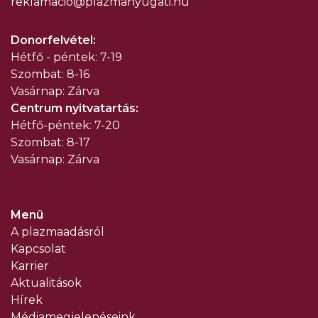
reklamacio@plazma
nyugati.hu
Donorfelvétel:
Hétfő - péntek: 7-19
Szombat: 8-16
Vasárnap: Zárva
Centrum nyitvatartás:
Hétfő-péntek: 7-20
Szombat: 8-17
Vasárnap: Zárva
Menü
A plazmaadásról
Kapcsolat
Karrier
Aktualitások
Hírek
Médiamegjelenéseink