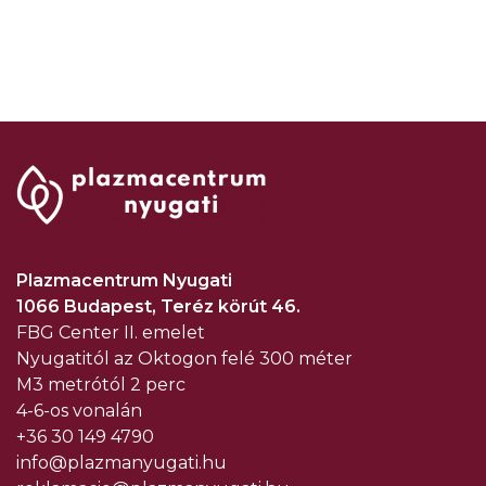
Plazmacentrum Nyugati
1066 Budapest, Teréz körút 46.
FBG Center
II. emelet
Nyugatitól az Oktogon felé 300 méter
M3 metrótól 2 perc
4-6-os vonalán
+36 30 149 4790
info@plazmanyugati.hu