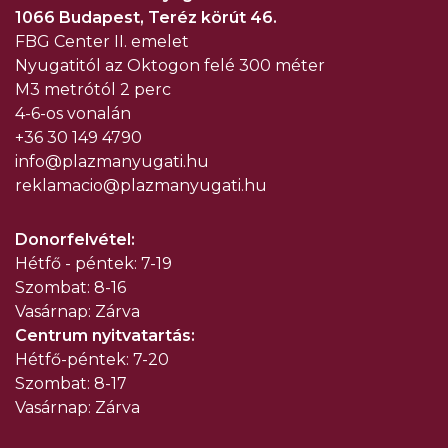
1066 Budapest, Teréz körút 46.
FBG Center
II. emelet
Nyugatitól az Oktogon felé 300 méter
M3 metrótól 2 perc
4-6-os vonalán
+36 30 149 4790
info@plazmanyugati.hu
reklamacio@plazma
nyugati.hu
Donorfelvétel:
Hétfő - péntek: 7-19
Szombat: 8-16
Vasárnap: Zárva
Centrum nyitvatartás:
Hétfő-péntek: 7-20
Szombat: 8-17
Vasárnap: Zárva